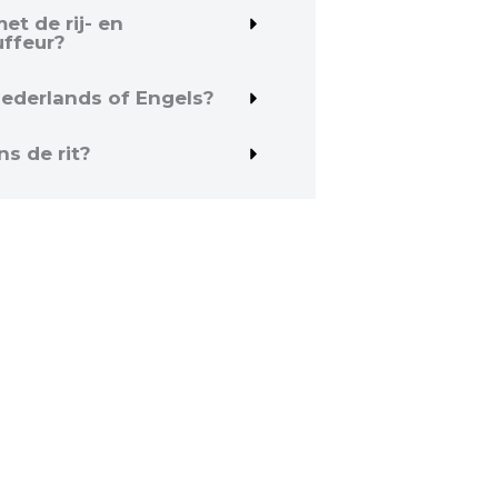
t de rij- en
uffeur?
Nederlands of Engels?
ns de rit?