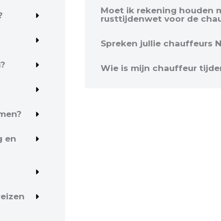
Moet ik rekening houden me
?
rusttijdenwet voor de cha
Spreken jullie chauffeurs 
n?
Wie is mijn chauffeur tijde
emen?
g en
reizen